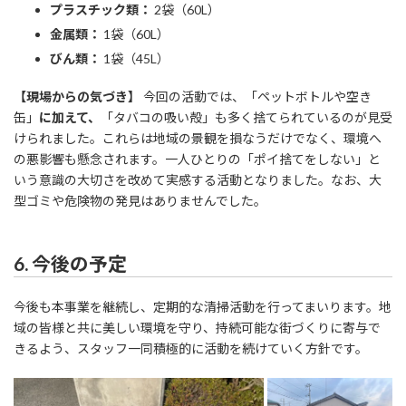
プラスチック類：
2袋（60L）
金属類：
1袋（60L）
びん類：
1袋（45L）
【現場からの気づき】
今回の活動では、「ペットボトルや空き
缶」
に加えて、
「タバコの吸い殻」も多く捨てられているのが見受
けられました。これらは地域の景観を損なうだけでなく、環境へ
の悪影響も懸念されます。一人ひとりの「ポイ捨てをしない」と
いう意識の大切さを改めて実感する活動となりました。なお、大
型ゴミや危険物の発見はありませんでした。
6. 今後の予定
今後も本事業を継続し、定期的な清掃活動を行ってまいります。地
域の皆様と共に美しい環境を守り、持続可能な街づくりに寄与で
きるよう、スタッフ一同積極的に活動を続けていく方針です。