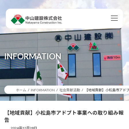
コ
ナ
ン
ビ
テ
ゲ
ン
ー
ツ
シ
へ
ョ
ス
ン
キ
に
ッ
移
INFORMATION
プ
動
ホーム
INFORMATION
社会貢献活動
【地域貢献】小松島市アド
【地域貢献】小松島市アドプト事業への取り組み報
告
2024年12月28日