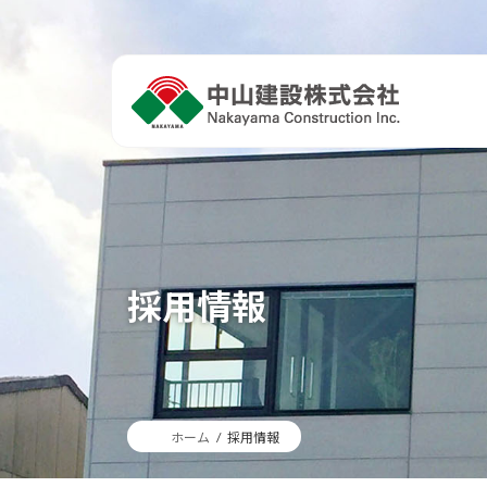
コ
ナ
ン
ビ
テ
ゲ
ン
ー
ツ
シ
へ
ョ
ス
ン
キ
に
ッ
移
プ
動
採用情報
ホーム
採用情報