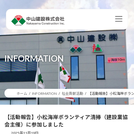
コ
ナ
ン
ビ
テ
ゲ
ン
ー
ツ
シ
へ
ョ
ス
ン
キ
に
ッ
移
INFORMATION
プ
動
ホーム
INFORMATION
社会貢献活動
【活動報告】小松海岸ボラ
【活動報告】小松海岸ボランティア清掃（建設業協
会主催）に参加しました
2025年11月19日