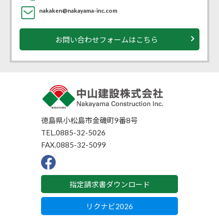
nakaken@nakayama-inc.com
お問い合わせフォームはこちら
徳島県小松島市金磯町9番8号
TEL.0885-32-5026
FAX.0885-32-5099
F
a
c
指定請求書ダウンロード
e
b
o
リクナビ2026
o
k