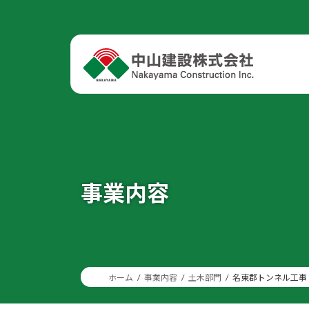
コ
ナ
ン
ビ
テ
ゲ
ン
ー
ツ
シ
へ
ョ
ス
ン
キ
に
ッ
移
プ
動
事業内容
ホーム
事業内容
土木部門
名東郡トンネル工事