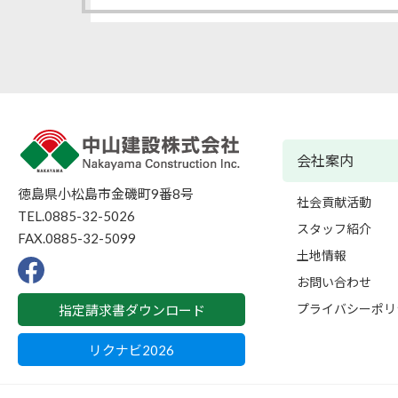
会社案内
徳島県小松島市金磯町9番8号
社会貢献活動
TEL.0885-32-5026
スタッフ紹介
FAX.0885-32-5099
土地情報
F
お問い合わせ
a
c
プライバシーポリ
指定請求書ダウンロード
e
b
o
リクナビ2026
o
k