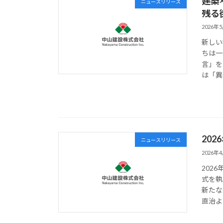
建築
ニュースリリース
残る
2026年
新しい
ちは一
言」を
は「異
20
ニュースリリース
2026年
202
式を執
新たな
直治よ