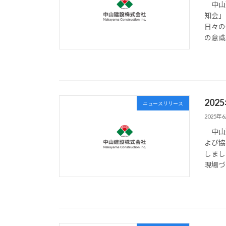
中山建
知会」
日々の
の意識
20
ニュースリリース
2025年
中山建
よび協
しまし
現場づ