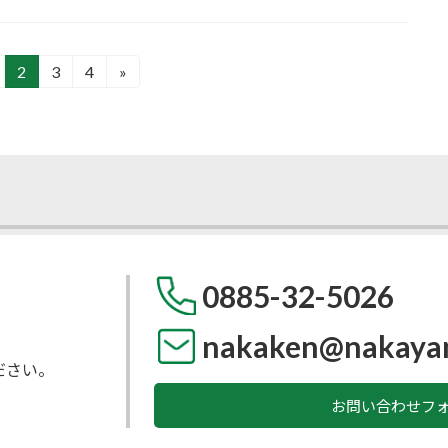
2
3
4
»
固
固
固
定
定
定
ペ
ペ
ペ
ー
ー
ー
ジ
ジ
ジ
0885-32-5026
nakaken@nakaya
ださい。
お問い合わせフ