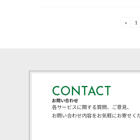
投
«
1
固
定
稿
ペ
ー
の
ジ
ペ
ー
ジ
CONTACT
送
お問い合わせ
各サービスに関する質問、ご意見、
り
お問い合わせ内容をお気軽にお寄せく