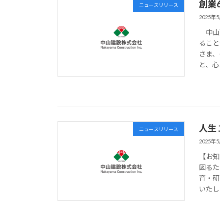
創業
ニュースリリース
2025年
中山建
ること
さま、
と、心
人生
ニュースリリース
2025年
【お知
図るた
育・研
いたし