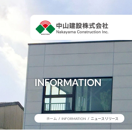
コ
ナ
ン
ビ
テ
ゲ
ン
ー
ツ
シ
へ
ョ
ス
ン
キ
に
ッ
移
プ
動
INFORMATION
ホーム
INFORMATION
ニュースリリース