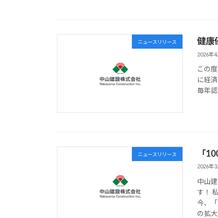
健康
ニュースリリース
2026年
この度
に経済
毎年認
「1
ニュースリリース
2026年
中山建
す！ 
今、「
の拡大