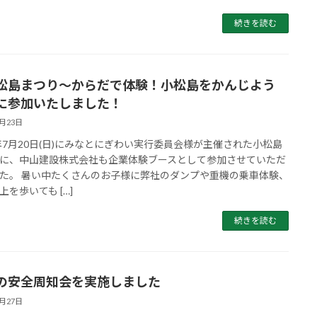
続きを読む
松島まつり～からだで体験！小松島をかんじよう
に参加いたしました！
7月23日
5年7月20日(日)にみなとにぎわい実行委員会様が主催された小松島
に、中山建設株式会社も企業体験ブースとして参加させていただ
た。 暑い中たくさんのお子様に弊社のダンプや重機の乗車体験、
上を歩いても […]
続きを読む
の安全周知会を実施しました
6月27日