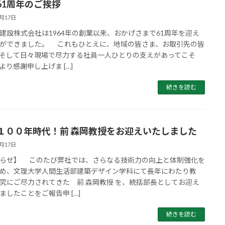
61周年のご挨拶
5月17日
設株式会社は1964年の創業以来、おかげさまで61周年を迎え
ができました。 これもひとえに、地域の皆さま、お取引先の皆
そして日々現場で尽力する社員一人ひとりの支えがあってこそ
より感謝申し上げま […]
続きを読む
１００年時代！前 森岡教授をお迎えいたしました
5月17日
らせ】 このたび弊社では、さらなる技術力の向上と体制強化を
め、文理大学人間生活部建築デザイン学科にて長年にわたり教
究にご尽力されてきた 前 森岡教授 を、統括部長としてお迎え
ましたことをご報告申 […]
続きを読む