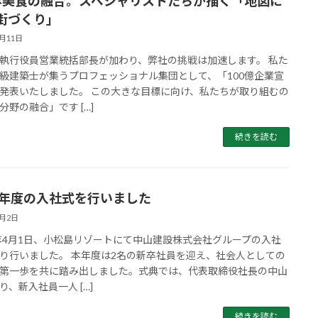
×美食の融合。スペシャリストたちが描く「地図に
街づくり」
5月11日
執行役員営業統括部長が加わり、弊社の挑戦は加速します。 私た
級建築士が集うプロフェッショナル集団として、「100億企業宣
発表いたしました。 この大きな目標に向け、私たちが取り組むの
分野の融合」です […]
続きを読む
26年度の入社式を行いました
4月2日
6年4月1日、小松島リゾートにて中山建設株式会社グループの入社
り行いました。 本年度は2名の新卒社員を迎え、社会人としての
第一歩を共に踏み出しました。式典では、代表取締役社長の中山
り、新入社員一人 […]
続きを読む