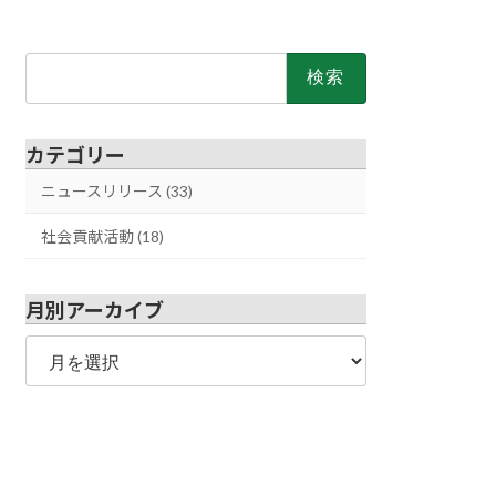
検
索:
カテゴリー
ニュースリリース (33)
社会貢献活動 (18)
月別アーカイブ
月
別
ア
ー
カ
イ