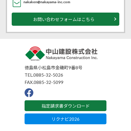
nakaken@nakayama-inc.com
お問い合わせフォームはこちら
徳島県小松島市金磯町9番8号
TEL.0885-32-5026
FAX.0885-32-5099
F
a
c
指定請求書ダウンロード
e
b
o
リクナビ2026
o
k