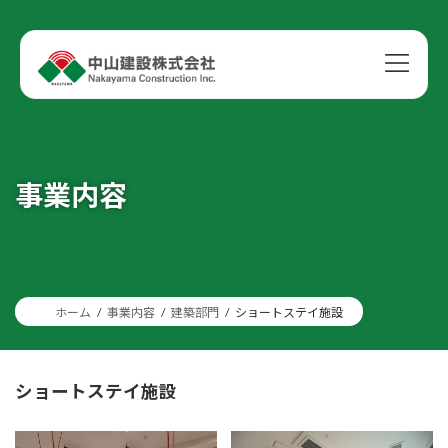
コ
ナ
ン
ビ
テ
ゲ
ン
ー
ツ
シ
へ
ョ
ス
ン
キ
に
ッ
移
事業内容
プ
動
ホーム
事業内容
建築部門
ショートステイ施設
ショートステイ施設