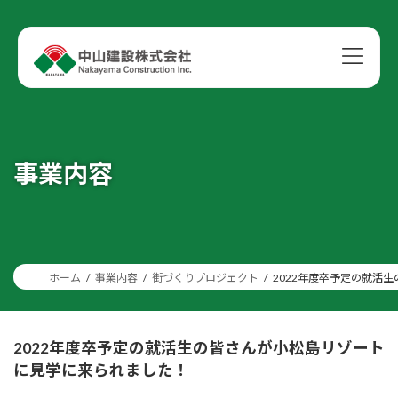
コ
ナ
ン
ビ
テ
ゲ
ン
ー
ツ
シ
へ
ョ
ス
ン
キ
に
ッ
移
事業内容
プ
動
ホーム
事業内容
街づくりプロジェクト
2022年度卒予定の就活
2022年度卒予定の就活生の皆さんが小松島リゾート
に見学に来られました！